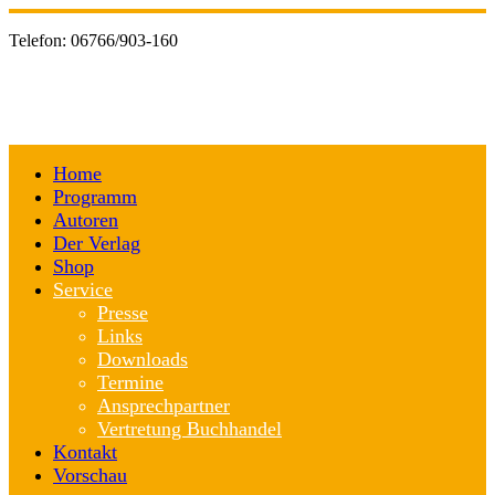
Telefon:
06766/903-160
Home
Programm
Autoren
Der Verlag
Shop
Service
Presse
Links
Downloads
Termine
Ansprechpartner
Vertretung Buchhandel
Kontakt
Vorschau