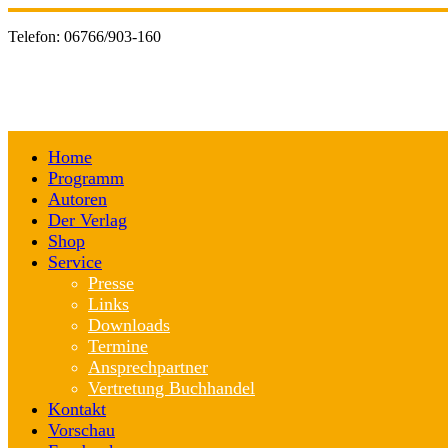
Telefon:
06766/903-160
Home
Programm
Autoren
Der Verlag
Shop
Service
Presse
Links
Downloads
Termine
Ansprechpartner
Vertretung Buchhandel
Kontakt
Vorschau