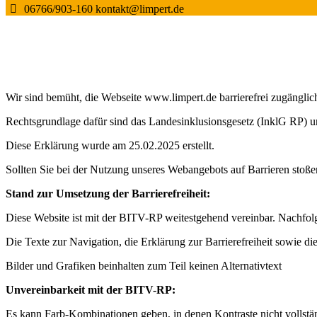
06766/903-160
kontakt@limpert.de
Wir sind bemüht, die Webseite www.limpert.de barrierefrei zugängli
Rechtsgrundlage dafür sind das Landesinklusionsgesetz (InklG RP) u
Diese Erklärung wurde am 25.02.2025 erstellt.
Sollten Sie bei der Nutzung unseres Webangebots auf Barrieren stoßen
Stand zur Umsetzung der Barrierefreiheit:
Diese Website ist mit der BITV-RP weitestgehend vereinbar. Nachfolge
Die Texte zur Navigation, die Erklärung zur Barrierefreiheit sowie di
Bilder und Grafiken beinhalten zum Teil keinen Alternativtext
Unvereinbarkeit mit der BITV-RP:
Es kann Farb-Kombinationen geben, in denen Kontraste nicht vollstä