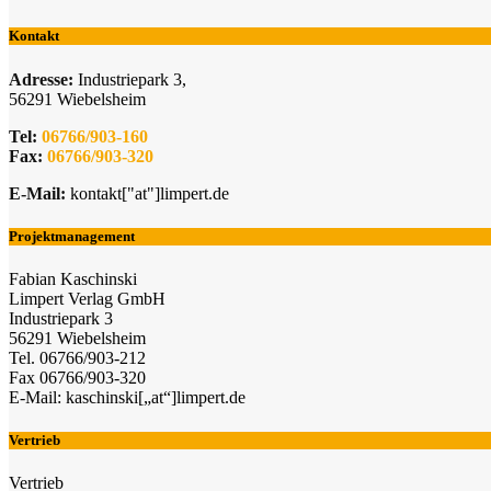
Kontakt
Adresse:
Industriepark 3,
56291 Wiebelsheim
Tel:
06766/903-160
Fax:
06766/903-320
E-Mail:
kontakt["at"]limpert.de
Projektmanagement
Fabian Kaschinski
Limpert Verlag GmbH
Industriepark 3
56291 Wiebelsheim
Tel. 06766/903-212
Fax 06766/903-320
E-Mail: kaschinski[„at“]limpert.de
Vertrieb
Vertrieb