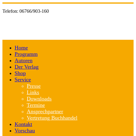
Telefon:
06766/903-160
Home
Programm
Autoren
Der Verlag
Shop
Service
Presse
Links
Downloads
Termine
Ansprechpartner
Vertretung Buchhandel
Kontakt
Vorschau