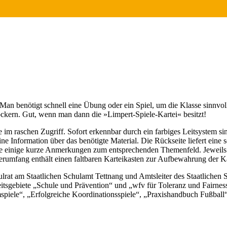
Man benötigt schnell eine Übung oder ein Spiel, um die Klasse sinnvoll
lockern. Gut, wenn man dann die »Limpert-Spiele-Kartei« besitzt!
 im raschen Zugriff. Sofort erkennbar durch ein farbiges Leitsystem si
ine Information über das benötigte Material. Die Rückseite liefert eine
seite einige kurze Anmerkungen zum entsprechenden Themenfeld. Jeweils z
erumfang enthält einen faltbaren Karteikasten zur Aufbewahrung der Karte
rat am Staatlichen Schulamt Tettnang und Amtsleiter des Staatlichen S
itsgebiete „Schule und Prävention“ und „wfv für Toleranz und Fairnes
iele“, „Erfolgreiche Koordinationsspiele“, „Praxishandbuch Fußball“ 