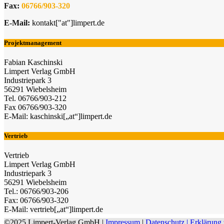
Fax:
06766/903-320
E-Mail:
kontakt["at"]limpert.de
Projektmanagement
Fabian Kaschinski
Limpert Verlag GmbH
Industriepark 3
56291 Wiebelsheim
Tel. 06766/903-212
Fax 06766/903-320
E-Mail: kaschinski[„at“]limpert.de
Vertrieb
Vertrieb
Limpert Verlag GmbH
Industriepark 3
56291 Wiebelsheim
Tel.: 06766/903-206
Fax: 06766/903-320
E-Mail: vertrieb[„at“]limpert.de
©2025 Limpert-Verlag GmbH |
Impressum
|
Datenschutz |
Erklärung 