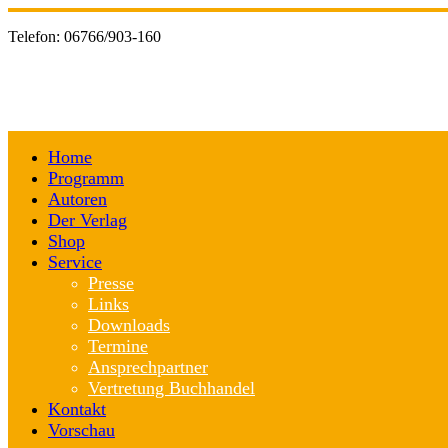
Telefon:
06766/903-160
Home
Programm
Autoren
Der Verlag
Shop
Service
Presse
Links
Downloads
Termine
Ansprechpartner
Vertretung Buchhandel
Kontakt
Vorschau