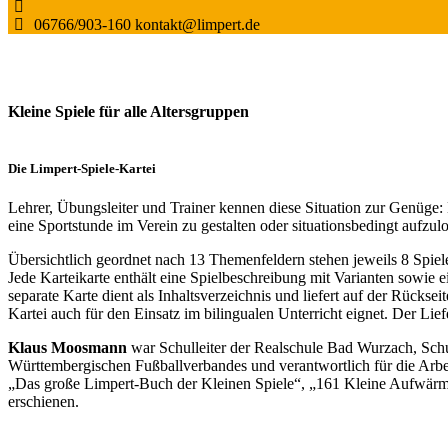
06766/903-160
kontakt@limpert.de
Kleine Spiele für alle Altersgruppen
Die Limpert-Spiele-Kartei
Lehrer, Übungsleiter und Trainer kennen diese Situation zur Genüge: 
eine Sportstunde im Verein zu gestalten oder situationsbedingt aufzu
Übersichtlich geordnet nach 13 Themenfeldern stehen jeweils 8 Spiele
Jede Karteikarte enthält eine Spielbeschreibung mit Varianten sowie e
separate Karte dient als Inhaltsverzeichnis und liefert auf der Rück
Kartei auch für den Einsatz im bilingualen Unterricht eignet. Der Lief
Klaus Moosmann
war Schulleiter der Realschule Bad Wurzach, Schul
Württembergischen Fußballverbandes und verantwortlich für die Arbe
„Das große Limpert-Buch der Kleinen Spiele“, „161 Kleine Aufwärmsp
erschienen.