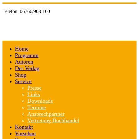
Telefon:
06766/903-160
Home
Programm
Autoren
Der Verlag
Shop
Service
Presse
Links
Downloads
Termine
Ansprechpartner
Vertretung Buchhandel
Kontakt
Vorschau