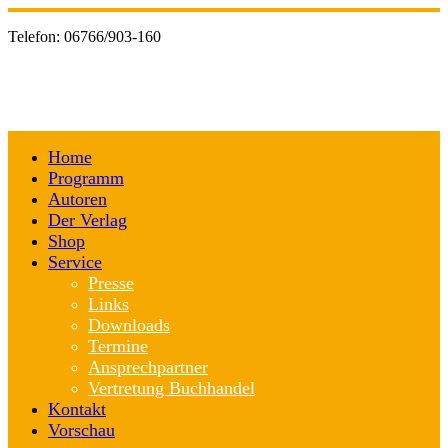
Telefon:
06766/903-160
Home
Programm
Autoren
Der Verlag
Shop
Service
Presse
Links
Downloads
Termine
Ansprechpartner
Vertretung Buchhandel
Kontakt
Vorschau