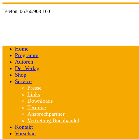
Telefon:
06766/903-160
Home
Programm
Autoren
Der Verlag
Shop
Service
Presse
Links
Downloads
Termine
Ansprechpartner
Vertretung Buchhandel
Kontakt
Vorschau