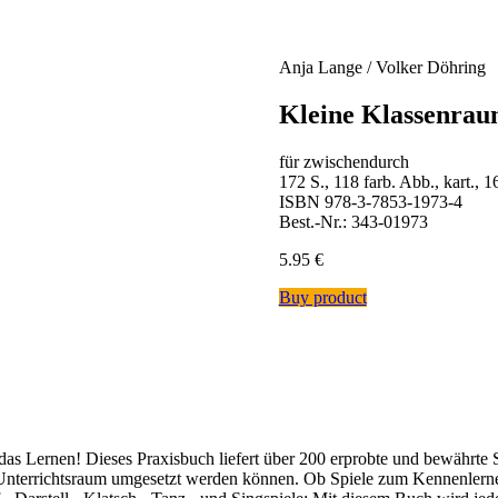
Anja Lange / Volker Döhring
Kleine Klassenrau
für zwischendurch
172 S., 118 farb. Abb., kart., 
ISBN 978-3-7853-1973-4
Best.-Nr.: 343-01973
5.95
€
Buy product
s Lernen! Dieses Praxisbuch liefert über 200 erprobte und bewährte 
m Unterrichtsraum umgesetzt werden können. Ob Spiele zum Kennenlerne