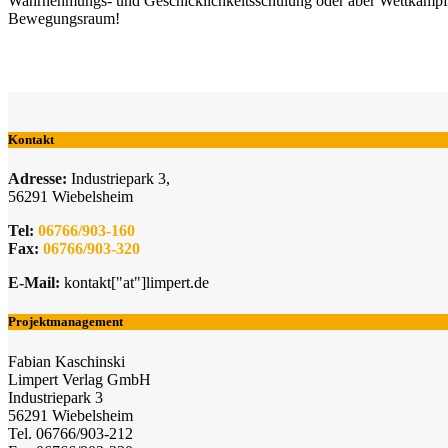
Wahrnehmungs- und Geschicklichkeitsschulung oder aber Wettkampf-, 
Bewegungsraum!
Kontakt
Adresse:
Industriepark 3,
56291 Wiebelsheim
Tel:
06766/903-160
Fax:
06766/903-320
E-Mail:
kontakt["at"]limpert.de
Projektmanagement
Fabian Kaschinski
Limpert Verlag GmbH
Industriepark 3
56291 Wiebelsheim
Tel. 06766/903-212