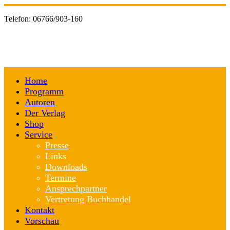
Telefon:
06766/903-160
Home
Programm
Autoren
Der Verlag
Shop
Service
Presse
Links
Downloads
Termine
Ansprechpartner
Vertretung Buchhandel
Kontakt
Vorschau