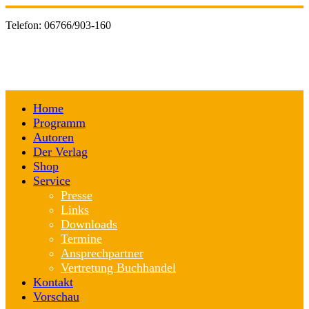
Telefon:
06766/903-160
Home
Programm
Autoren
Der Verlag
Shop
Service
Presse
Links
Downloads
Termine
Ansprechpartner
Vertretung Buchhandel
Kontakt
Vorschau