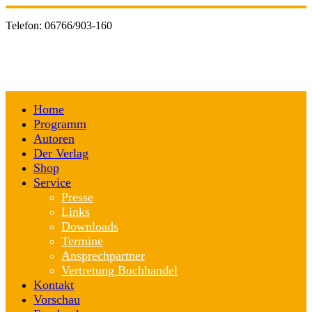
Telefon:
06766/903-160
Home
Programm
Autoren
Der Verlag
Shop
Service
Presse
Links
Downloads
Termine
Ansprechpartner
Vertretung Buchhandel
Kontakt
Vorschau